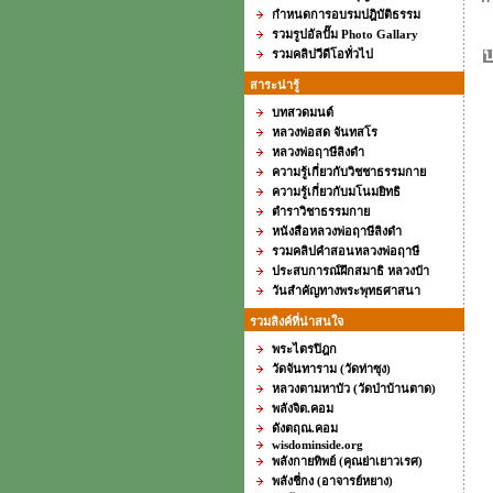
กำหนดการอบรมปฎิบัติธรรม
รวมรูปอัลปั๊ม Photo Gallary
ป
รวมคลิปวีดีโอทั่วไป
สาระน่ารู้
บทสวดมนต์
หลวงพ่อสด จันทสโร
หลวงพ่อฤาษีลิงดำ
ความรู้เกี่ยวกับวิชชาธรรมกาย
ความรู้เกี่ยวกับมโนมยิทธิ
ตำราวิชาธรรมกาย
หนังสือหลวงพ่อฤาษีลิงดำ
รวมคลิปคำสอนหลวงพ่อฤาษี
ประสบการณ์ฝึกสมาธิ หลวงป๋า
วันสำคัญทางพระพุทธศาสนา
รวมลิงค์ที่น่าสนใจ
พระไตรปิฎก
วัดจันทาราม (วัดท่าซุง)
หลวงตามหาบัว (วัดป่าบ้านตาด)
พลังจิต.คอม
ดังตฤณ.คอม
wisdominside.org
พลังกายทิพย์ (คุณย่าเยาวเรศ)
พลังชี่กง (อาจารย์หยาง)