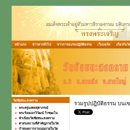
หน้าแรก
ข่าวสารทั่วไป
ข่าวการอบรมปฎิบัติธรรม
เว็บบอร์ด
เกี่ยวกับวั
วัดชัยชนะสงคราม
รวมรูปปฎิบัติธรรม บนเขา
พระครูมงคลสุตาภรณ์
พระร้อยเอกวิวัฒน์ วิวฑฺฒโน
ทำเนียบวัดชัยชนะสงคราม
ศาสนสถานที่สำคัญภายในวัด
กำหนดการงานบุญภายในวัด