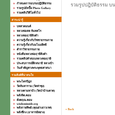
กำหนดการอบรมปฎิบัติธรรม
รวมรูปปฎิบัติธรรม บน
รวมรูปอัลปั๊ม Photo Gallary
รวมคลิปวีดีโอทั่วไป
สาระน่ารู้
บทสวดมนต์
หลวงพ่อสด จันทสโร
หลวงพ่อฤาษีลิงดำ
ความรู้เกี่ยวกับวิชชาธรรมกาย
ความรู้เกี่ยวกับมโนมยิทธิ
ตำราวิชาธรรมกาย
หนังสือหลวงพ่อฤาษีลิงดำ
รวมคลิปคำสอนหลวงพ่อฤาษี
ประสบการณ์ฝึกสมาธิ หลวงป๋า
วันสำคัญทางพระพุทธศาสนา
รวมลิงค์ที่น่าสนใจ
พระไตรปิฎก
วัดจันทาราม (วัดท่าซุง)
หลวงตามหาบัว (วัดป่าบ้านตาด)
พลังจิต.คอม
ดังตฤณ.คอม
wisdominside.org
พลังกายทิพย์ (คุณย่าเยาวเรศ)
« Back
พลังชี่กง (อาจารย์หยาง)