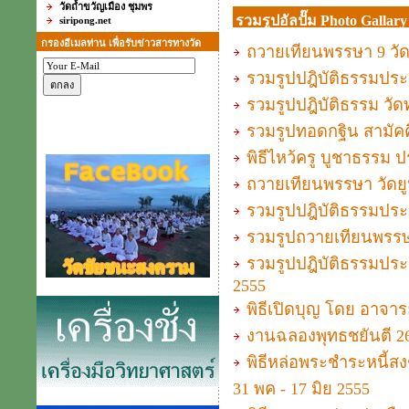
วัดถ้ำขวัญเมือง ชุมพร
รวมรูปอัลปั๊ม Photo Gallary
siripong.net
กรองอีเมลท่าน เพื่อรับข่าวสารทางวัด
ถวายเทียนพรรษา 9 วัด ค
รวมรูปปฎิบัติธรรมประจำ
รวมรูปปฎิบัติธรรม วัดท
รวมรูปทอดกฐิน สามัคค
พิธีไหว้ครู บูชาธรรม ปร
ถวายเทียนพรรษา วัดยูป
รวมรูปปฎิบัติธรรมประจ
รวมรูปถวายเทียนพรรษาแ
รวมรูปปฎิบัติธรรมประจ
2555
พิธีเปิดบุญ โดย อาจารย
งานฉลองพุทธชยันตี 26
พิธีหล่อพระชำระหนี้ส
31 พค - 17 มิย 2555