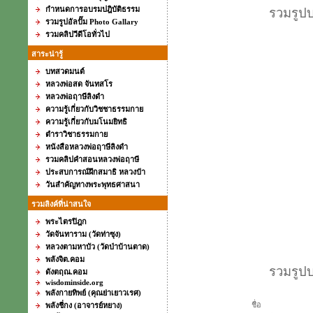
กำหนดการอบรมปฎิบัติธรรม
รวมรูป
รวมรูปอัลปั๊ม Photo Gallary
รวมคลิปวีดีโอทั่วไป
สาระน่ารู้
บทสวดมนต์
หลวงพ่อสด จันทสโร
หลวงพ่อฤาษีลิงดำ
ความรู้เกี่ยวกับวิชชาธรรมกาย
ความรู้เกี่ยวกับมโนมยิทธิ
ตำราวิชาธรรมกาย
หนังสือหลวงพ่อฤาษีลิงดำ
รวมคลิปคำสอนหลวงพ่อฤาษี
ประสบการณ์ฝึกสมาธิ หลวงป๋า
วันสำคัญทางพระพุทธศาสนา
รวมลิงค์ที่น่าสนใจ
พระไตรปิฎก
วัดจันทาราม (วัดท่าซุง)
หลวงตามหาบัว (วัดป่าบ้านตาด)
พลังจิต.คอม
รวมรูป
ดังตฤณ.คอม
wisdominside.org
พลังกายทิพย์ (คุณย่าเยาวเรศ)
ชื่อ
พลังชี่กง (อาจารย์หยาง)