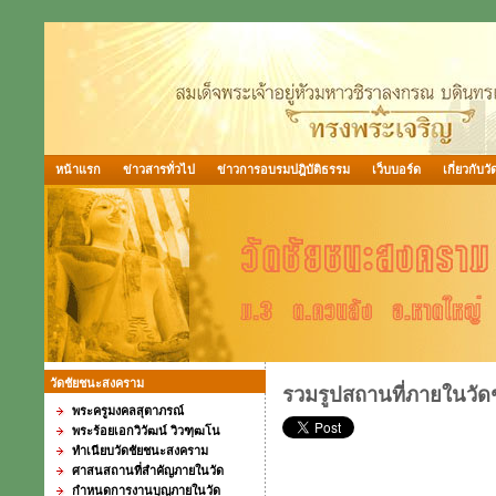
หน้าแรก
ข่าวสารทั่วไป
ข่าวการอบรมปฎิบัติธรรม
เว็บบอร์ด
เกี่ยวกับวั
วัดชัยชนะสงคราม
รวมรูปสถานที่ภายในวั
พระครูมงคลสุตาภรณ์
พระร้อยเอกวิวัฒน์ วิวฑฺฒโน
ทำเนียบวัดชัยชนะสงคราม
ศาสนสถานที่สำคัญภายในวัด
กำหนดการงานบุญภายในวัด