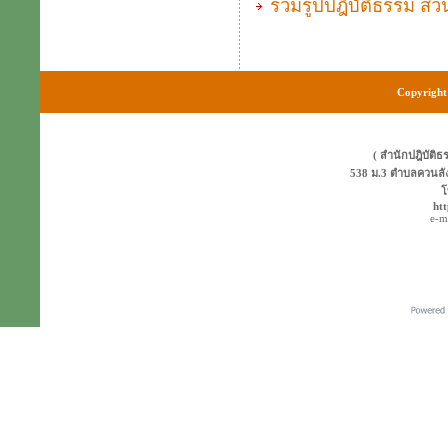
รวมรูปปฎิบัติธรรม สวนส
Copyright 
( สำนักปฎิบัติธ
538 ม.3 ตำบลควนลั
โ
ht
e-m