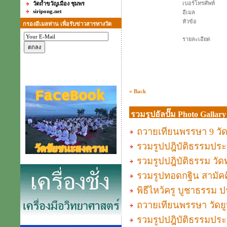
เบอร์โทรศัพท์
วัดถ้ำขวัญเมือง ชุมพร
siripong.net
อีเมล
หัวข้อ
กรองอีเมลท่าน เพื่อรับข่าวสารทางวัด
รายละเอียด
« Back
รวมรูปอัลปั๊ม Photo Gallary
ถวายเทียนพรรษา 9 วัด ค
รวมรูปปฎิบัติธรรมประจำ
รวมรูปปฎิบัติธรรม วัดท
รวมรูปทอดกฐิน สามัคค
พิธีไหว้ครู บูชาธรรม ปร
ถวายเทียนพรรษา วัดยูป
รวมรูปปฎิบัติธรรมประจ