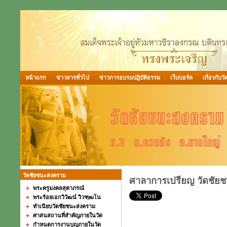
หน้าแรก
ข่าวสารทั่วไป
ข่าวการอบรมปฎิบัติธรรม
เว็บบอร์ด
เกี่ยวกับวั
วัดชัยชนะสงคราม
ศาลาการเปรียญ วัดชัย
พระครูมงคลสุตาภรณ์
พระร้อยเอกวิวัฒน์ วิวฑฺฒโน
ทำเนียบวัดชัยชนะสงคราม
ศาสนสถานที่สำคัญภายในวัด
กำหนดการงานบุญภายในวัด