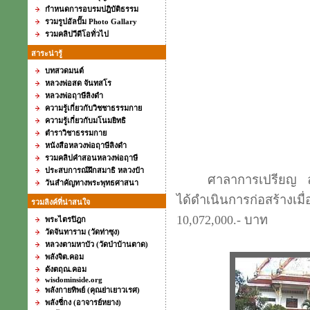
กำหนดการอบรมปฎิบัติธรรม
รวมรูปอัลปั๊ม Photo Gallary
รวมคลิปวีดีโอทั่วไป
สาระน่ารู้
บทสวดมนต์
หลวงพ่อสด จันทสโร
หลวงพ่อฤาษีลิงดำ
ความรู้เกี่ยวกับวิชชาธรรมกาย
ความรู้เกี่ยวกับมโนมยิทธิ
ตำราวิชาธรรมกาย
หนังสือหลวงพ่อฤาษีลิงดำ
รวมคลิปคำสอนหลวงพ่อฤาษี
ประสบการณ์ฝึกสมาธิ หลวงป๋า
ศาลาการเปรียญ ลักษ
วันสำคัญทางพระพุทธศาสนา
ได้ดำเนินการก่อสร้างเมื
รวมลิงค์ที่น่าสนใจ
10,072,000.- บาท
พระไตรปิฎก
วัดจันทาราม (วัดท่าซุง)
หลวงตามหาบัว (วัดป่าบ้านตาด)
พลังจิต.คอม
ดังตฤณ.คอม
wisdominside.org
พลังกายทิพย์ (คุณย่าเยาวเรศ)
พลังชี่กง (อาจารย์หยาง)