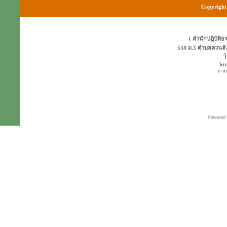
Copyright 
( สำนักปฎิบัติธ
538 ม.3 ตำบลควนลั
โ
ht
e-m