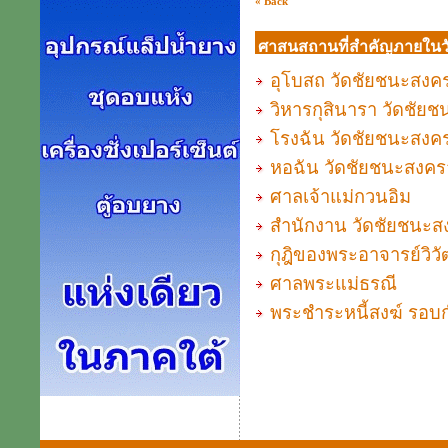
« Back
ศาสนสถานที่สำคัญภายในว
อุโบสถ วัดชัยชนะสงค
วิหารกุสินารา วัดชัย
โรงฉัน วัดชัยชนะสงค
หอฉัน วัดชัยชนะสงค
ศาลเจ้าแม่กวนอิม
สำนักงาน วัดชัยชนะส
กุฎิของพระอาจารย์วิวั
ศาลพระแม่ธรณี
พระชำระหนี้สงฆ์ รอบ