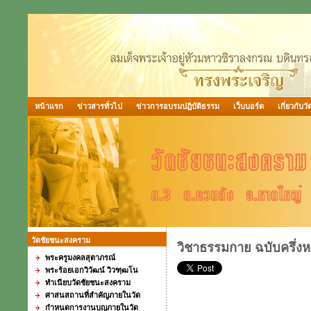
หน้าแรก
ข่าวสารทั่วไป
ข่าวการอบรมปฎิบัติธรรม
เว็บบอร์ด
เกี่ยวกับวั
วัดชัยชนะสงคราม
วิชาธรรมกาย ฉบับครึ่งห
พระครูมงคลสุตาภรณ์
พระร้อยเอกวิวัฒน์ วิวฑฺฒโน
ทำเนียบวัดชัยชนะสงคราม
ศาสนสถานที่สำคัญภายในวัด
กำหนดการงานบุญภายในวัด