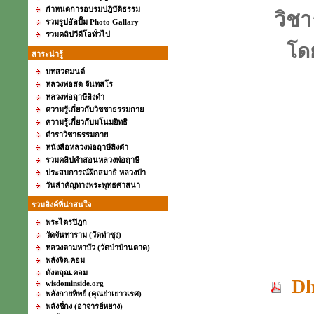
กำหนดการอบรมปฎิบัติธรรม
วิชา
รวมรูปอัลปั๊ม Photo Gallary
รวมคลิปวีดีโอทั่วไป
โด
สาระน่ารู้
บทสวดมนต์
หลวงพ่อสด จันทสโร
หลวงพ่อฤาษีลิงดำ
ความรู้เกี่ยวกับวิชชาธรรมกาย
ความรู้เกี่ยวกับมโนมยิทธิ
ตำราวิชาธรรมกาย
หนังสือหลวงพ่อฤาษีลิงดำ
รวมคลิปคำสอนหลวงพ่อฤาษี
ประสบการณ์ฝึกสมาธิ หลวงป๋า
วันสำคัญทางพระพุทธศาสนา
รวมลิงค์ที่น่าสนใจ
พระไตรปิฎก
วัดจันทาราม (วัดท่าซุง)
หลวงตามหาบัว (วัดป่าบ้านตาด)
พลังจิต.คอม
ดังตฤณ.คอม
Dh
wisdominside.org
พลังกายทิพย์ (คุณย่าเยาวเรศ)
พลังชี่กง (อาจารย์หยาง)