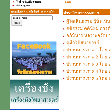
วัดถ้ำขวัญเมือง ชุมพร
« Back
siripong.net
กรองอีเมลท่าน เพื่อรับข่าวสารทางวัด
ตำราวิชชาธรรมกาย
ผู้ใดเห็นธรรม ผู้นั้น
คติธรรม คตินิยม การด
อภินิหาร หลวงพ่อวัดป
คู่มือวิปัสนาจารย์
ปราบมาร ภาค 1 โดย อ
ปราบมาร ภาค 2 โดย อ
ปราบมาร ภาค 3 โดย อ
ปราบมาร ภาค 4 โดย อ
ปราบมาร ภาค 5 โดย อ