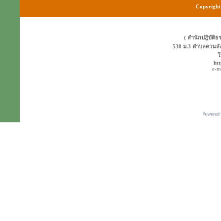
Copyright 
( สำนักปฎิบัติธ
538 ม.3 ตำบลควนลั
โ
ht
e-m