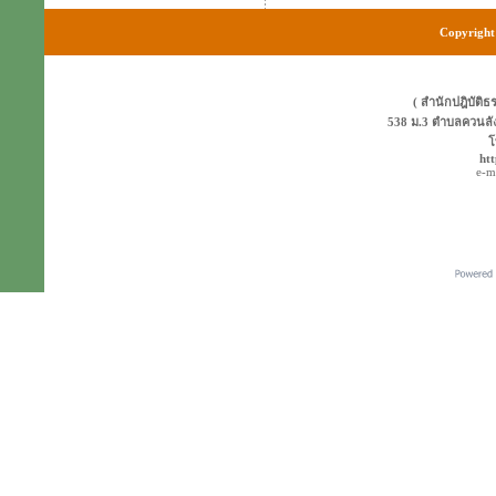
Copyright 
( สำนักปฎิบัติธ
538 ม.3 ตำบลควนลั
โ
ht
e-m