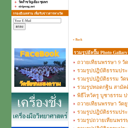
วัดถ้ำขวัญเมือง ชุมพร
siripong.net
กรองอีเมลท่าน เพื่อรับข่าวสารทางวัด
« Back
รวมรูปอัลปั๊ม Photo Gallary
ถวายเทียนพรรษา 9 วัด ค
รวมรูปปฎิบัติธรรมประจำ
รวมรูปปฎิบัติธรรม วัดท
รวมรูปทอดกฐิน สามัคค
พิธีไหว้ครู บูชาธรรม ปร
ถวายเทียนพรรษา วัดยูป
รวมรูปปฎิบัติธรรมประจ
รวมรูปถวายเทียนพรรษาแ