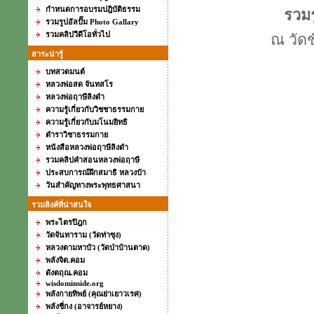
กำหนดการอบรมปฎิบัติธรรม
รวมร
รวมรูปอัลปั๊ม Photo Gallary
รวมคลิปวีดีโอทั่วไป
ณ วัด
สาระน่ารู้
บทสวดมนต์
หลวงพ่อสด จันทสโร
หลวงพ่อฤาษีลิงดำ
ความรู้เกี่ยวกับวิชชาธรรมกาย
ความรู้เกี่ยวกับมโนมยิทธิ
ตำราวิชาธรรมกาย
หนังสือหลวงพ่อฤาษีลิงดำ
รวมคลิปคำสอนหลวงพ่อฤาษี
ประสบการณ์ฝึกสมาธิ หลวงป๋า
วันสำคัญทางพระพุทธศาสนา
รวมลิงค์ที่น่าสนใจ
พระไตรปิฎก
วัดจันทาราม (วัดท่าซุง)
หลวงตามหาบัว (วัดป่าบ้านตาด)
พลังจิต.คอม
ดังตฤณ.คอม
wisdominside.org
พลังกายทิพย์ (คุณย่าเยาวเรศ)
พลังชี่กง (อาจารย์หยาง)