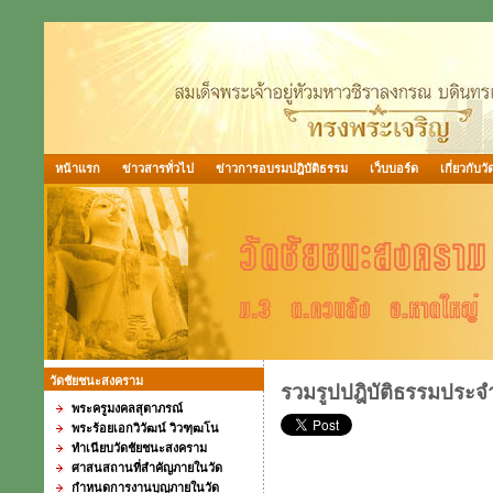
หน้าแรก
ข่าวสารทั่วไป
ข่าวการอบรมปฎิบัติธรรม
เว็บบอร์ด
เกี่ยวกับวั
วัดชัยชนะสงคราม
รวมรูปปฎิบัติธรรมประจำ
พระครูมงคลสุตาภรณ์
พระร้อยเอกวิวัฒน์ วิวฑฺฒโน
ทำเนียบวัดชัยชนะสงคราม
ศาสนสถานที่สำคัญภายในวัด
กำหนดการงานบุญภายในวัด