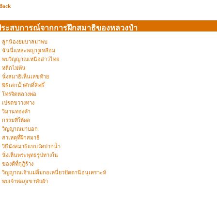
Back
ประสบการณ์จากการฝึกสมาธิของหลวงป๋า
ลูกน้องยมบาลมาพบ
ฉันนี่แหละพญางูเหลือม
พบวิญญาณเหนืออ่าวไทย
หลีกไม่พ้น
นั่งสมาธิเห็นเลขท้าย
พิธีเสกน้ำศักดิ์สิทธิ์
โทรจิตหลวงพ่อ
เปรตขวางทาง
วิมานทองคำ
กรรมที่ให้ผล
วิญญาณมาบอก
สาเหตุที่ฝึกสมาธิ
วิธีนั่งสมาธิแบบวัดปากน้ำ
นั่งเห็นพระพุทธรูปทางใน
ของดีที่กุฎิร้าง
วิญญาณเจ้าแม่ลิ้มกอเหนี่ยวปัตตานีอนุเคราะห์
พบเจ้าพ่อภูเขาพับผ้า