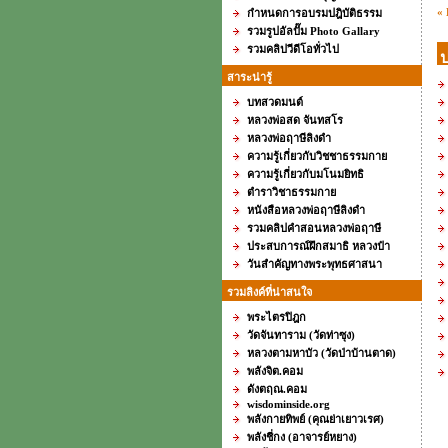
« 
กำหนดการอบรมปฎิบัติธรรม
รวมรูปอัลปั๊ม Photo Gallary
รวมคลิปวีดีโอทั่วไป
สาระน่ารู้
บทสวดมนต์
หลวงพ่อสด จันทสโร
หลวงพ่อฤาษีลิงดำ
ความรู้เกี่ยวกับวิชชาธรรมกาย
ความรู้เกี่ยวกับมโนมยิทธิ
ตำราวิชาธรรมกาย
หนังสือหลวงพ่อฤาษีลิงดำ
รวมคลิปคำสอนหลวงพ่อฤาษี
ประสบการณ์ฝึกสมาธิ หลวงป๋า
วันสำคัญทางพระพุทธศาสนา
รวมลิงค์ที่น่าสนใจ
พระไตรปิฎก
วัดจันทาราม (วัดท่าซุง)
หลวงตามหาบัว (วัดป่าบ้านตาด)
พลังจิต.คอม
ดังตฤณ.คอม
wisdominside.org
พลังกายทิพย์ (คุณย่าเยาวเรศ)
พลังชี่กง (อาจารย์หยาง)