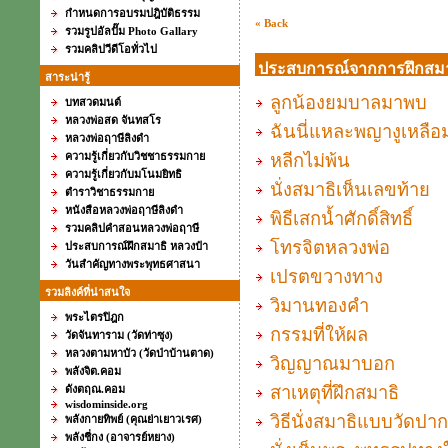
กำหนดการอบรมปฎิบัติธรรม
« Back
รวมรูปอัลปั๊ม Photo Gallary
รวมคลิปวีดีโอทั่วไป
ประสบการณ์จากการฝึกสมา
สาระน่ารู้
ลูกน้องยมบาลมาพบ
บทสวดมนต์
หลวงพ่อสด จันทสโร
ฉันนี่แหละพญางูเหลือ
หลวงพ่อฤาษีลิงดำ
ความรู้เกี่ยวกับวิชชาธรรมกาย
หลีกไม่พ้น
ความรู้เกี่ยวกับมโนมยิทธิ
นั่งสมาธิเห็นเลขท้าย
ตำราวิชาธรรมกาย
หนังสือหลวงพ่อฤาษีลิงดำ
พิธีเสกน้ำศักดิ์สิทธิ์
รวมคลิปคำสอนหลวงพ่อฤาษี
โทรจิตหลวงพ่อ
ประสบการณ์ฝึกสมาธิ หลวงป๋า
วันสำคัญทางพระพุทธศาสนา
เปรตขวางทาง
รวมลิงค์ที่น่าสนใจ
วิมานทองคำ
พระไตรปิฎก
กรรมที่ให้ผล
วัดจันทาราม (วัดท่าซุง)
หลวงตามหาบัว (วัดป่าบ้านตาด)
วิญญาณมาบอก
พลังจิต.คอม
ดังตฤณ.คอม
สาเหตุที่ฝึกสมาธิ
wisdominside.org
วิธีนั่งสมาธิแบบวัดปาก
พลังกายทิพย์ (คุณย่าเยาวเรศ)
พลังชี่กง (อาจารย์หยาง)