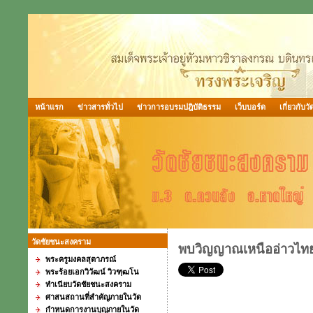
หน้าแรก
ข่าวสารทั่วไป
ข่าวการอบรมปฎิบัติธรรม
เว็บบอร์ด
เกี่ยวกับวั
วัดชัยชนะสงคราม
พบวิญญาณเหนืออ่าวไท
พระครูมงคลสุตาภรณ์
พระร้อยเอกวิวัฒน์ วิวฑฺฒโน
ทำเนียบวัดชัยชนะสงคราม
ศาสนสถานที่สำคัญภายในวัด
กำหนดการงานบุญภายในวัด