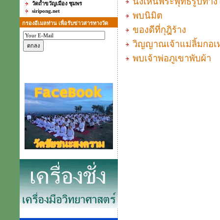
นั่งเห็นพระพุทธรูปทา
วัดถ้ำขวัญเมือง ชุมพร
siripong.net
พบนิมิต
กรองอีเมลท่าน เพื่อรับข่าวสารทางวัด
ของดีที่กุฎิร้าง
วิญญาณเจ้าแม่ลิ้มกอเห
พบเจ้าพ่อภูเขาพับผ้า