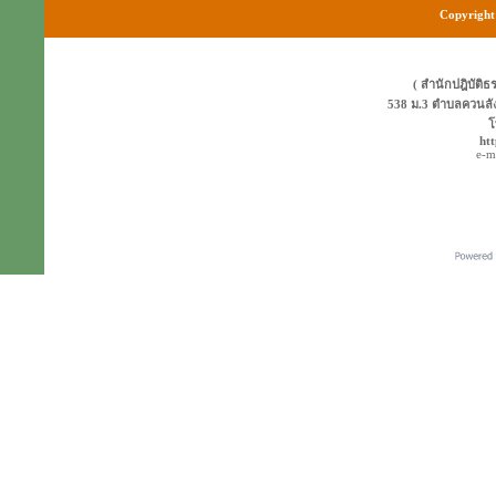
Copyright 
( สำนักปฎิบัติธ
538 ม.3 ตำบลควนลั
โ
ht
e-m